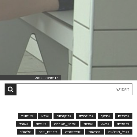
17 שניות | 2018
חיפוש
סרט
בקטלוג
#תרבות
#חינוך
#ביוגרפיה
#דוקורונה
#צבא
#אומנות
#קומדיה
#פשע
#עדות
#סרט_משפחה
#אופנה
#אוכל
#לכל_הגילאים
#בריאות
#היסטוריה
#זכויות_אדם
#להט"ב