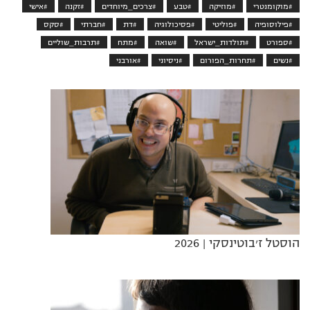
#מוקומנטרי
#מוזיקה
#טבע
#צרכים_מיוחדים
#זקנה
#אישי
#פילוסופיה
#פוליטי
#פסיכולוגיה
#דת
#חברתי
#סקס
#ספורט
#תולדות_ישראל
#שואה
#מתח
#תרבות_שוליים
#נשים
#תחרות_הפורום
#ניסיוני
#אורבני
הוסטל ז׳בוטינסקי
| 2026