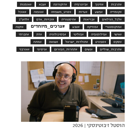
#תרבות
#חינוך
#ביוגרפיה
#דוקורונה
#צבא
#אומנות
#קומדיה
#פשע
#עדות
#סרט_משפחה
#אופנה
#אוכל
#לכל_הגילאים
#בריאות
#היסטוריה
#זכויות_אדם
#להט"ב
#צרכים_מיוחדים
#מוקומנטרי
#מוזיקה
#טבע
#זקנה
#אישי
#פילוסופיה
#פוליטי
#פסיכולוגיה
#דת
#חברתי
#סקס
#ספורט
#תולדות_ישראל
#שואה
#מתח
#תרבות_שוליים
#נשים
#תחרות_הפורום
#ניסיוני
#אורבני
הוסטל ז׳בוטינסקי
| 2026