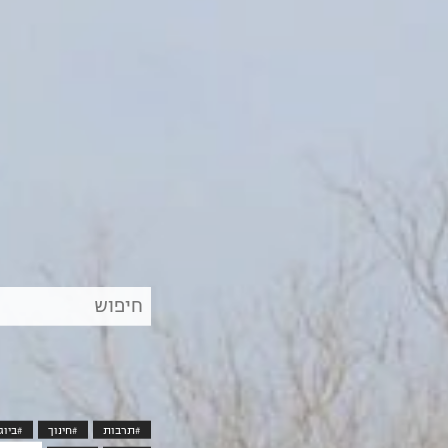
חיפוש
סרט
בקטלוג
#תרבות
#חינוך
#ביוג