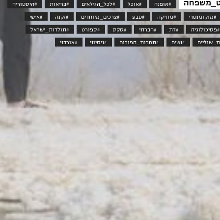
_משפחה
#אופנה
#אוכל
#לכל_הגילאים
#בריאות
#היסטוריה
#מוקומנטרי
#מוזיקה
#טבע
#צרכים_מיוחדים
#זקנה
#אישי
#פסיכולוגיה
#דת
#חברתי
#סקס
#ספורט
#תולדות_ישראל
_שוליים
#נשים
#תחרות_הפורום
#ניסיוני
#אורבני