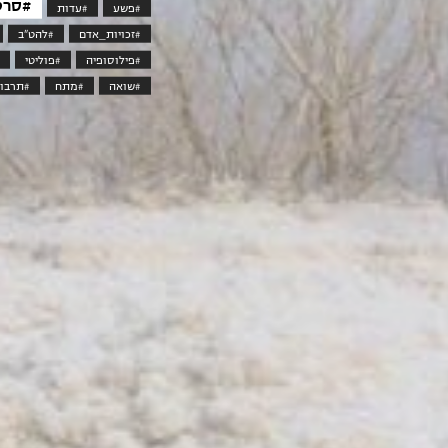
#סרט
#פשע
#עדות
#זכויות_אדם
#להט"ב
#פילוסופיה
#פוליטי
#שואה
#מתח
#תרבות