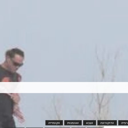
רפיה
#דוקורונה
#צבא
#אומנות
#קומדיה