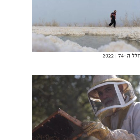
לל ה-74
| 2022