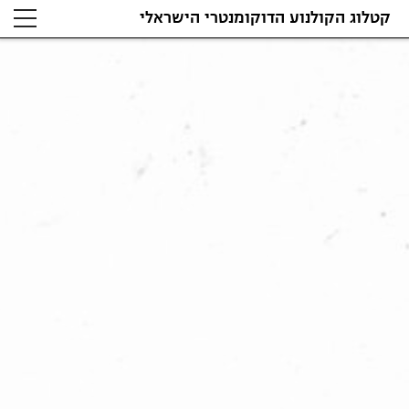
קטלוג הקולנוע הדוקומנטרי הישראלי