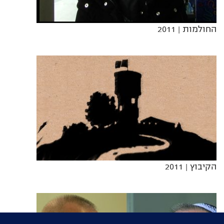
החולמות
| 2011
הקיבוץ
| 2011