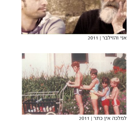
אני והזילבר
| 2011
למלכה אין כתר
| 2011