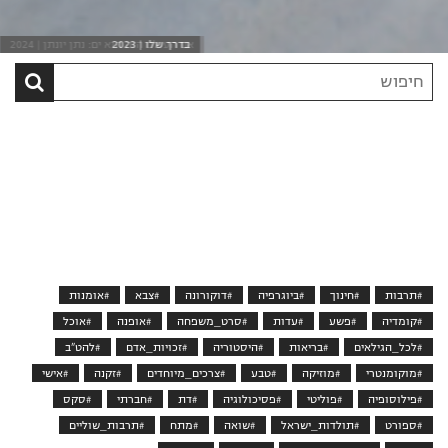
אם העולם הזה הוא ים: נתן יונתן | 2024
חיפוש
סרט
בקטלוג
#תרבות
#חינוך
#ביוגרפיה
#דוקורונה
#צבא
#אומנות
#קומדיה
#פשע
#עדות
#סרט_משפחה
#אופנה
#אוכל
#לכל_הגילאים
#בריאות
#היסטוריה
#זכויות_אדם
#להט"ב
#מוקומנטרי
#מוזיקה
#טבע
#צרכים_מיוחדים
#זקנה
#אישי
#פילוסופיה
#פוליטי
#פסיכולוגיה
#דת
#חברתי
#סקס
#ספורט
#תולדות_ישראל
#שואה
#מתח
#תרבות_שוליים