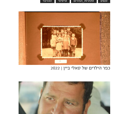
#נשים
#תחרות_הפורום
#ניסיוני
#אורבני
כפר הילדים של סאלי ביין
| 2022