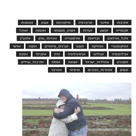
#תרבות
#חינוך
#ביוגרפיה
#דוקורונה
#צבא
#אומנות
#קומדיה
#פשע
#עדות
#סרט_משפחה
#אופנה
#אוכל
#לכל_הגילאים
#בריאות
#היסטוריה
#זכויות_אדם
#להט"ב
#מוקומנטרי
#מוזיקה
#טבע
#צרכים_מיוחדים
#זקנה
#אישי
#פילוסופיה
#פוליטי
#פסיכולוגיה
#דת
#חברתי
#סקס
#ספורט
#תולדות_ישראל
#שואה
#מתח
#תרבות_שוליים
#נשים
#תחרות_הפורום
#ניסיוני
#אורבני