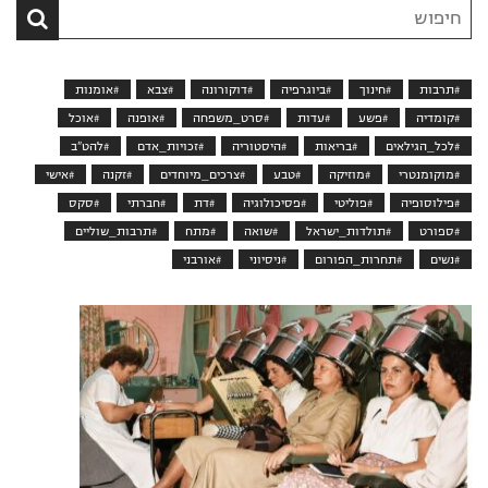
חיפוש
סרט
בקטלוג
#תרבות
#חינוך
#ביוגרפיה
#דוקורונה
#צבא
#אומנות
#קומדיה
#פשע
#עדות
#סרט_משפחה
#אופנה
#אוכל
#לכל_הגילאים
#בריאות
#היסטוריה
#זכויות_אדם
#להט"ב
#מוקומנטרי
#מוזיקה
#טבע
#צרכים_מיוחדים
#זקנה
#אישי
#פילוסופיה
#פוליטי
#פסיכולוגיה
#דת
#חברתי
#סקס
#ספורט
#תולדות_ישראל
#שואה
#מתח
#תרבות_שוליים
#נשים
#תחרות_הפורום
#ניסיוני
#אורבני