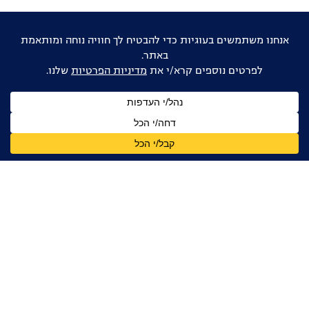
אוהבים דוקו ישראלי?
הישארו מעודכנים
שם
מלא
כתובת
דואר
אלקטרוני
אני מאשר/ת קבלת עדכונים, ניוזלטרים ומידע מקצועי
מהפורום הדוקומנטרי בישראל, בהתאם ל
מדיניות הפרטיות
קטלוג הקולנוע הדוקומנטרי הישראלי