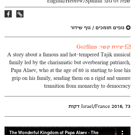
שפת תרגום: English/Hebrew/Spanish
קישור
קישור
לאתר
לפייסבוק
גופים תומכים / גוף שידור
יצירת קשר: Go2films
A story about a famous and hot-tempered Tajik musical
family led by the charismatic but overbearing patriarch,
Papa Alaev, who at the age of 80 is starting to lose his
grip on his family, sending them on a rigid and unsure
transition from monarchy to democracy
Israel/France 2016, 73 דקות