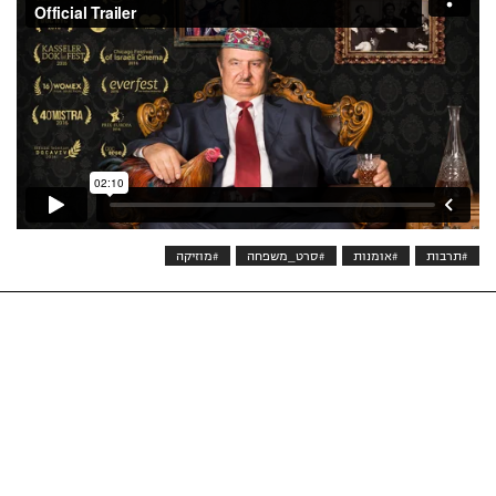
#תרבות
#אומנות
#סרט_משפחה
#מוזיקה