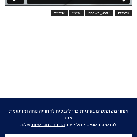
#תרבות
#סרט_משפחה
#אישי
#ניסיוני
אוהבים דוקו ישראלי?
הישארו מעודכנים
שם
מלא