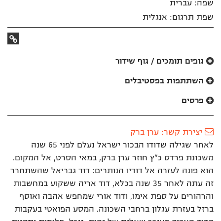
שפה: עברית
שפת תרגום: אנגלית
קישור
לאתר
גופים תומכים / גוף שידור
השתתפות בפסטיבלים
פרסים
יצירת קשר: ערן ברק
לאחר שגילה שדודו הבכור ישראל נעלם לפני 65 שנה
משכונת פרדס כ”ץ חוזר ערן ברק, במאי הסרט, אל המקום.
הוא פונה לעזרה אל דודיו הנותרים: דוד גבריאל שהשתחרר
זה עתה לאחר 35 שנה בכלא, דוד אריה ששקוע במחשבות
והרהורים על ספת אימו, ודוד אורי שמחפש אהבה ואוסף
ברזל בעזרת עגלון ברחבי השכונה. המסע הפואטי בעקבות