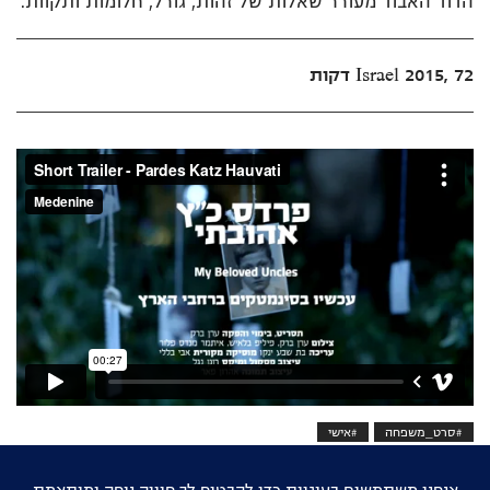
הדוד האבוד מעורר שאלות של זהות, גורל, חלומות ותקוות.
Israel 2015, 72 דקות
#סרט_משפחה
#אישי