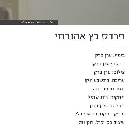
צילום: איתמר מנדס פלור
פרדס כץ אהובתי
בימוי: ערן ברק
הפקה: ערן ברק
צילום: ערן ברק
עריכה: בתשבע ינקו
תסריט: ערן ברק
תחקיר: רות שתיל
הקלטה: ערן ברק
מוזיקה מקורית: אבי בללי
עיצוב פס-קול: רונן נגל