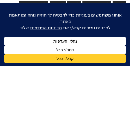
#צבא
#צרכים_מיוחדים
#אישי
#חברתי
#תחרות_הפורום
אוהבים דוקו ישראלי?
הישארו מעודכנים
שם
מלא
כתובת
דואר
אלקטרוני
אני מאשר/ת קבלת עדכונים, ניוזלטרים ומידע מקצועי
מהפורום הדוקומנטרי בישראל, בהתאם ל
מדיניות הפרטיות