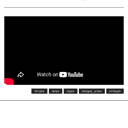
#קומדיה
#סרט_משפחה
#זקנה
#אישי
#חברתי