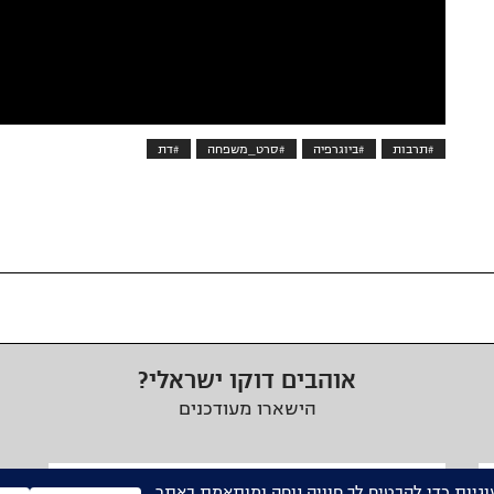
#תרבות
#ביוגרפיה
#סרט_משפחה
#דת
אוהבים דוקו ישראלי?
הישארו מעודכנים
כתובת
דואר