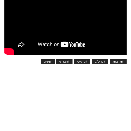
#תרבות
#להט"ב
#פוליטי
#חברתי
#נשים