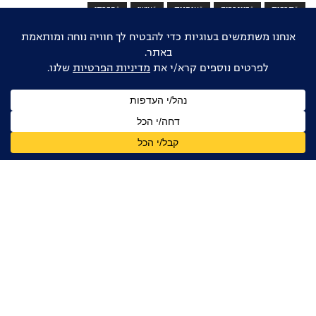
#תרבות
#ביוגרפיה
#אומנות
#אישי
#חברתי
אוהבים דוקו ישראלי?
הישארו מעודכנים
שם
מלא
כתובת
דואר
אלקטרוני
אני מאשר/ת קבלת עדכונים, ניוזלטרים ומידע מקצועי
מהפורום הדוקומנטרי בישראל, בהתאם ל
מדיניות הפרטיות