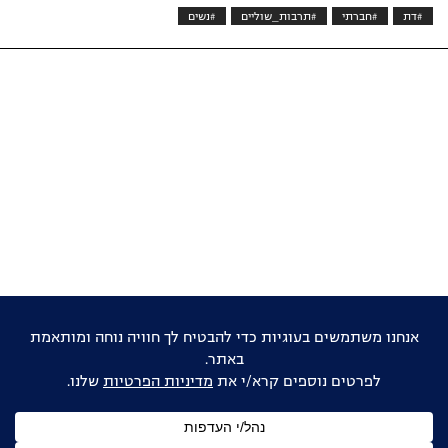
#דת
#חברתי
#תרבות_שוליים
#נשים
אוהבים דוקו ישראלי?
הישארו מעודכנים
שם
מלא