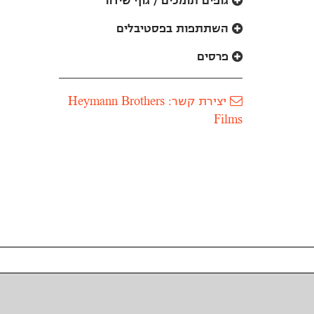
גופים תומכים / גוף שידור
השתתפות בפסטיבלים
פרסים
יצירת קשר: Heymann Brothers
Films