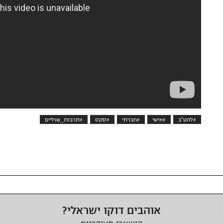
#להט"ב
#אישי
#חברתי
#סקס
#תרבות_שוליים
אוהבים דוקו ישראלי?