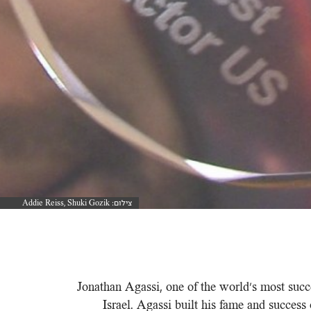
צילום: Addie Reiss, Shuki Gozik
צילום: Addie Reiss, Shuki Gozik
Jonathan Agassi, one of the world's most succe
Israel. Agassi built his fame and success 