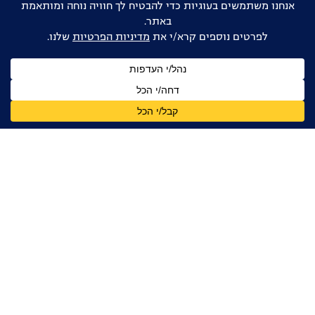
אוהבים דוקו ישראלי?
הישארו מעודכנים
שם
מלא
כתובת
דואר
אלקטרוני
אני מאשר/ת קבלת עדכונים, ניוזלטרים ומידע מקצועי
מהפורום הדוקומנטרי בישראל, בהתאם ל
מדיניות הפרטיות
קטלוג הקולנוע הדוקומנטרי הישראלי
ליצירת קשר:
fdoc.competition@gmail.com