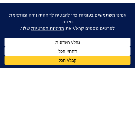
אוהבים דוקו ישראלי?
הישארו מעודכנים
שם
מלא
כתובת
דואר
אלקטרוני
אני מאשר/ת קבלת עדכונים, ניוזלטרים ומידע מקצועי
מהפורום הדוקומנטרי בישראל, בהתאם ל
מדיניות הפרטיות
קטלוג הקולנוע הדוקומנטרי הישראלי