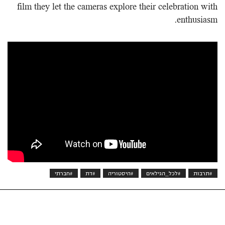
film they let the cameras explore their celebration with
enthusiasm.
#תרבות
#לכל_הגילאים
#היסטוריה
#דת
#חברתי