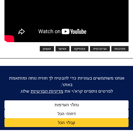
#תרבות
#ביוגרפיה
#מוזיקה
#אישי
#נשים
אוהבים דוקו ישראלי?
הישארו מעודכנים
שם
מלא
כתובת
דואר