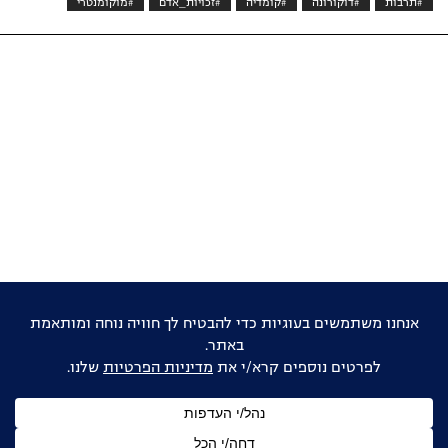
#תרבות
#דוקורונה
#קומדיה
#זכויות_אדם
#מוקומנטרי
אוהבים דוקו ישראלי?
הישארו מעודכנים
שם
מלא