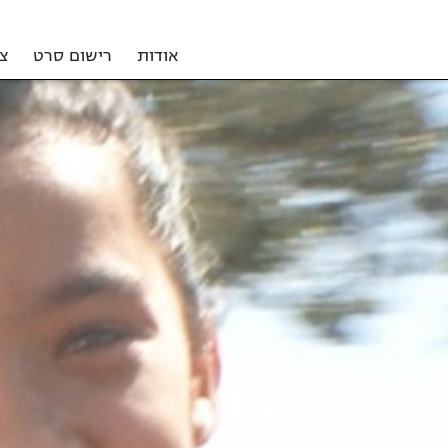
אודות
רישום סרט
צ