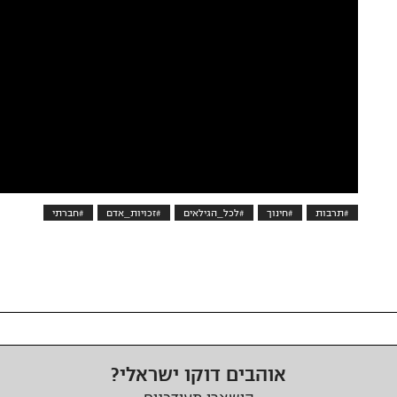
#תרבות
#חינוך
#לכל_הגילאים
#זכויות_אדם
#חברתי
אוהבים דוקו ישראלי?