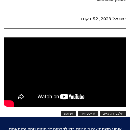
ישראל 2023, 52 דקות
#לכל_הגילאים
#היסטוריה
#שואה