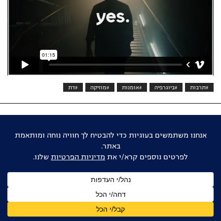
#תרבות
#ביוגרפיה
#אומנות
#מוזיקה
#דת
אוהבים דוקו ישראלי?
הישארו מעודכנים
שם
מלא
כתובת
דואר