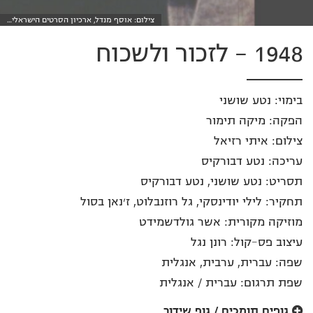
צילום: אוסף מנדל, ארכיון הסרטים הישראלי…
1948 – לזכור ולשכוח
בימוי: נטע שושני
הפקה: מיקה תימור
צילום: איתי רזיאל
עריכה: נטע דבורקיס
תסריט: נטע שושני, נטע דבורקיס
תחקיר: לילי יודינסקי, גל רוזנבלוט, ז׳נאן בסול
מוזיקה מקורית: אשר גולדשמידט
עיצוב פס-קול: רונן נגל
שפה: עברית, ערבית, אנגלית
שפת תרגום: עברית / אנגלית
גופים תומכים / גוף שידור