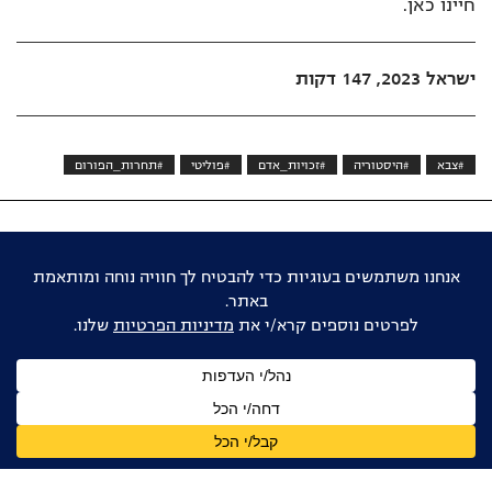
חיינו כאן.
ישראל 2023, 147 דקות
#צבא
#היסטוריה
#זכויות_אדם
#פוליטי
#תחרות_הפורום
אוהבים דוקו ישראלי?
הישארו מעודכנים
שם
מלא
כתובת
דואר