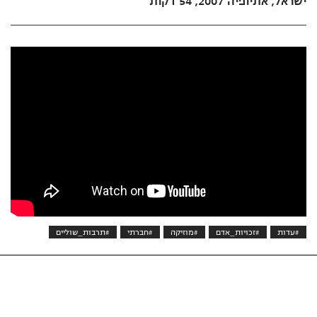
ישראל, אתיופיה 2007, 54 דקות
#עדות
#זכויות_אדם
#מוזיקה
#חברתי
#תרבות_שוליים