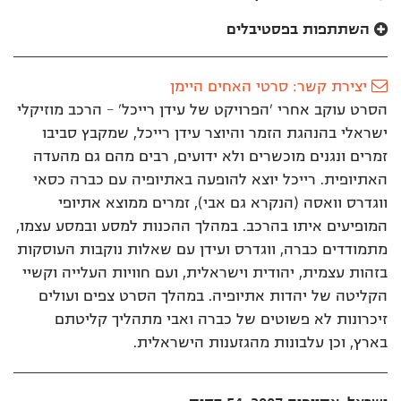
השתתפות בפסטיבלים
יצירת קשר: סרטי האחים היימן
הסרט עוקב אחרי 'הפרויקט של עידן רייכל' – הרכב מוזיקלי
ישראלי בהנהגת הזמר והיוצר עידן רייכל, שמקבץ סביבו
זמרים ונגנים מוכשרים ולא ידועים, רבים מהם גם מהעדה
האתיופית. רייכל יוצא להופעה באתיופיה עם כברה כסאי
ווגדרס וואסה (הנקרא גם אבי), זמרים ממוצא אתיופי
המופיעים איתו בהרכב. במהלך ההכנות למסע ובמסע עצמו,
מתמודדים כברה, ווגדרס ועידן עם שאלות נוקבות העוסקות
בזהות עצמית, יהודית וישראלית, ועם חוויות העלייה וקשיי
הקליטה של יהדות אתיופיה. במהלך הסרט צפים ועולים
זיכרונות לא פשוטים של כברה ואבי מתהליך קליטתם
בארץ, וכן עלבונות מהגזענות הישראלית.