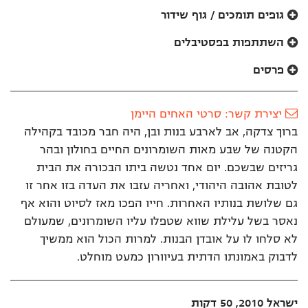
לאתר
גופים תומכים / גוף שידור
השתתפות בפסטיבלים
פרסים
יצירת קשר: סרטי האחים היימן
ברוך צדקה, אב לארבע בנות ובן, היה חבר מכובד בקהילה
הקטנה של שבע מאות השומרונים החיים בחולון ובהר
גריזים שבשכם. יום אחד נטשה ביתו הבכורה את הבית
לטובת אהובה היהודי, ואחריה עזבו את העדה בזו אחר זו
גם שלושת בנותיו האחרות. חייו הפכו מאז לסיוט והוא אף
נאסר בשל עלילת שווא שטפלו עליו השומרונים, שמעולם
לא סלחו לו על אובדן הבנות. למרות הכול הוא ממשיך
לדבוק באמונתו הדתית בעיוורון כמעט מוחלט.
ישראל 2010, 50 דקות