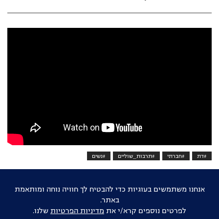
#דת
#חברתי
#תרבות_שוליים
#נשים
אוהבים דוקו ישראלי?
הישארו מעודכנים
שם