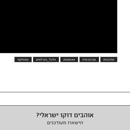
#תרבות
#ביוגרפיה
#אומנות
#לכל_הגילאים
#מוזיקה
אוהבים דוקו ישראלי?
הישארו מעודכנים