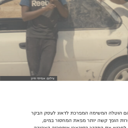
צילום: אמיתי חיון
צילום: אמיתי חיון
ליהם הוטלה המשימה המפרכת לדאוג לעסק הבקר
רות הופך קשה יותר מפאת המחסור במים,
צה לחרוש את המדבר בסובארו אימפרזה האהובה