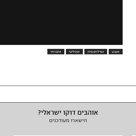
#טבע
#פילוסופיה
#פוליטי
#חברתי
אוהבים דוקו ישראלי?
הישארו מעודכנים
כתובת