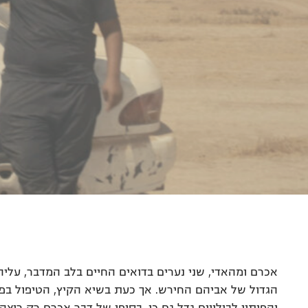
אכרם ומהאדי, שני נערים בדואים החיים בלב המדבר, ע
הגדול של אביהם החירש. אך כעת בשיא הקיץ, הטיפול בפ
והפיתוי לבילויים גדל גם כן. בסופו של דבר אכרם רק רו