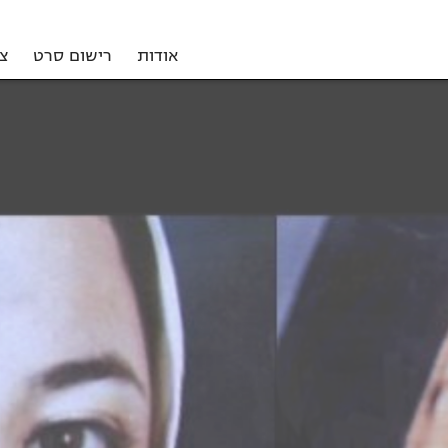
אודות
רישום סרט
צ