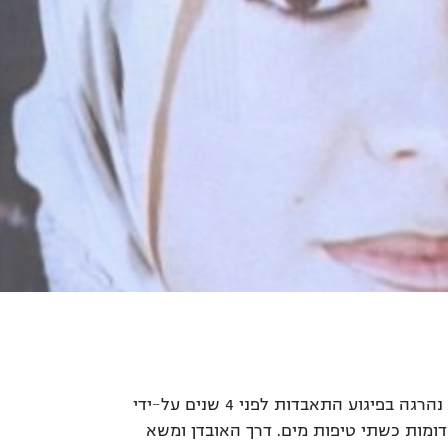
אביגיל, אמא של רחלי, לא יודעת רגע אחד של שקט. בתה נהרגה בפיגוע התאבדות לפני 4 שנים על-ידי
 בת 17. גם בתה היתה בת 17. והן היו דומות כשתי טיפות מים. דרך האובדן ומשא