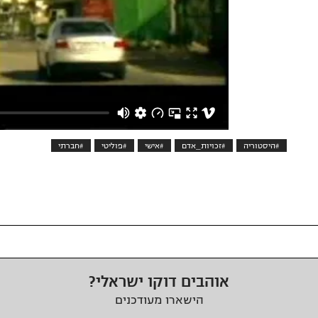
#היסטוריה
#זכויות_אדם
#אישי
#פוליטי
#חברתי
אוהבים דוקו ישראלי?
הישארו מעודכנים