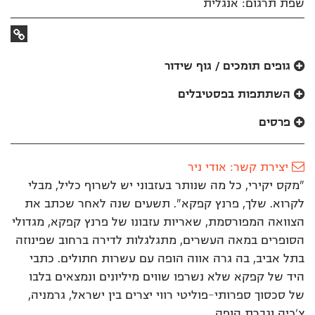
שפת תרגום: אנגלית
קישור
לאתר
גופים תומכים / גוף שידור
השתתפות בפסטיבלים
פרסים
יצירת קשר: אודי ניר
"מקס יקירי, כל מה שנותר בעזבוני יש לשרוף כליל, מבלי
לקרוא. שלך, פרנץ קפקא". תשעים שנה לאחר שכתב את
הצוואה המפורסמת, שאריות עזבונו של פרנץ קפקא, מגדולי
הסופרים במאה העשרים, מתגלגלות לדירה ברחוב שפינוזה
בתל אביב, בה גרה אווה הופה עם עשרות חתולים. כתבי
היד של קפקא שלא נשרפו שווים מיליונים ונמצאים בלבו
של סכסוך ספרותי-פוליטי רווי יצרים בין ישראל, גרמניה,
צ'כיה וגברת הופה.