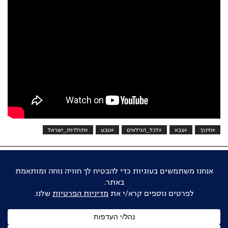
#חינוך
#צבא
#לכל_הגילאים
#טבע
#תולדות_ישראל
אוהבים דוקו ישראלי?
הישארו מעודכנים
שם
מלא