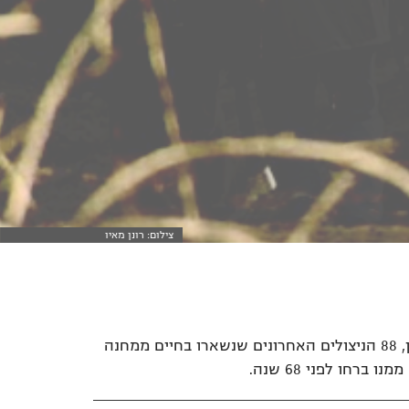
צילום: רונן מאיו
הסרט מספר את סיפורם של שמואל וילינברג וקלמן טייגמן, 88 הניצולים האחרונים שנשארו בחיים ממחנה
חו לפני 68 שנה.