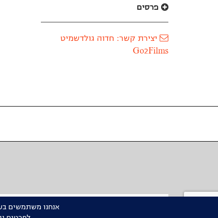
פרסים
יצירת קשר: חדוה גולדשמיט
Go2Films
שם
מלא