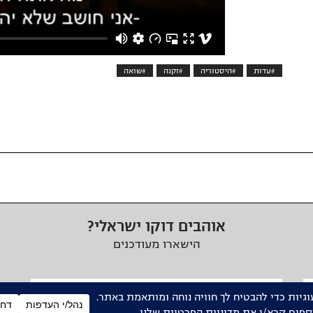
#עדות
#היסטוריה
#זקנה
#שואה
אוהבים דוקו ישראלי?
הישארו מעודכנים
כתובת
דואר
אלקטרוני