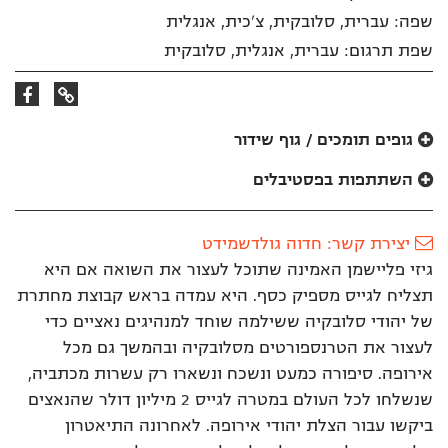
שפה: עברית, סלובקית, צ'כית, אנגלית
שפת תרגום: עברית, אנגלית, סלובקית
קישור
קישור
לאתר
לפייסבוק
גופים תומכים / גוף שידור
השתתפות בפסטיבלים
יצירת קשר: חדוה גולדשמידט
גיזי פליישמן האמינה שתוכל לעצור את השואה אם היא
תצליח לגייס מספיק כסף. היא עמדה בראש קבוצת מחתרת
של יהודי סלובקיה ששילמה שוחד למנהיגים נאציים כדי
לעצור את הטרנספורטים מסלובקיה ובהמשך גם מכל
אירופה. סיפורה כמעט ונשכח ונשארו רק עשרות מכתביה,
שנשלחו לכל העולם במטרה לגייס 2 מיליון דולר שהנאצים
ביקשו עבור הצלת יהודי אירופה. לאחרונה התיאטרון