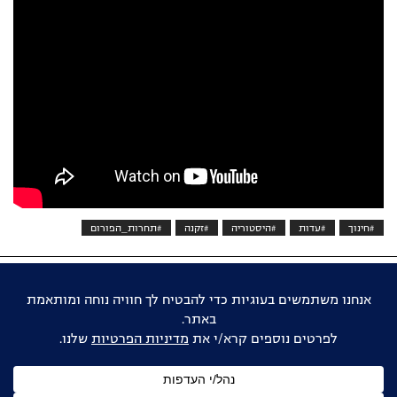
#חינוך
#עדות
#היסטוריה
#זקנה
#תחרות_הפורום
אוהבים דוקו ישראלי?
הישארו מעודכנים
שם
מלא