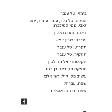
בימוי: טל ענבר
הפקה: טל בכר, עמרי עוזרד, יואב
זאבי, ננסי ספילברג
צילום: נהרה מלכין
עריכה: שרון יעיש
תסריט: טל ענבר
תחקיר: טל ענבר
הקלטה: יואל מנדלסון
מוזיקה מקורית: רן בגנו
עיצוב פס-קול: רעי אלבז
שפה: עברית
שפת תרגום: אנגלית
קישור
לפייסבוק