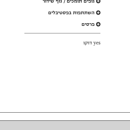
גופים תומכים / גוף שידור
השתתפות בפסטיבלים
פרסים
yes דוקו