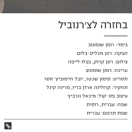
בחזרה לצ׳רנוביל
בימוי: רומן שומונוב
הפקה: רונן מכליס-בלזם
צילום: רונן קרוק, פבלו לייפה
עריכה: רומן שומונוב
תסריט: סימון שכטר, יובל חיימוביץ׳ זוסר
תחקיר: קרולינה ארדן בריז, מרינה קיגל
עיצוב פס-קול: מיכאל גורביץ׳
שפה: עברית, רוסית
שפת תרגום: עברית
קישור