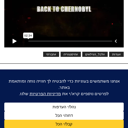
#עדות
#לכל_הגילאים
#היסטוריה
#חברתי
אוהבים דוקו ישראלי?
הישארו מעודכנים
שם
מלא
כתובת