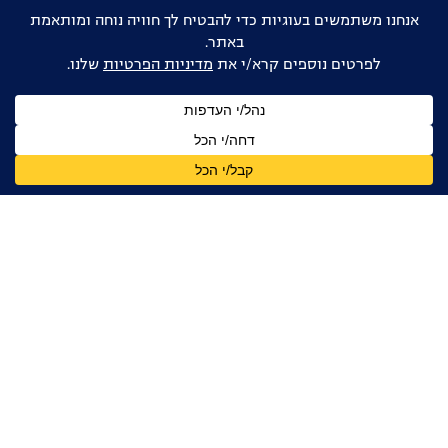
אוהבים דוקו ישראלי?
הישארו מעודכנים
שם
מלא
כתובת
דואר
אלקטרוני
אני מאשר/ת קבלת עדכונים, ניוזלטרים ומידע מקצועי
מהפורום הדוקומנטרי בישראל, בהתאם ל
מדיניות הפרטיות
קטלוג הקולנוע הדוקומנטרי הישראלי
ליצירת קשר:
fdoc.competition@gmail.com