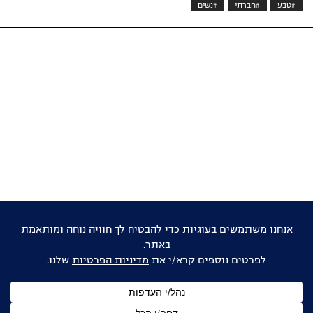
#טבע
#חברתי
#נשים
אוהבים דוקו ישראלי?
הישארו מעודכנים
שם
מלא