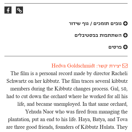
קישור
קישור
לאתר
לפייסבוק
גופים תומכים / גוף שידור
השתתפות בפסטיבלים
פרסים
יצירת קשר: Hedva Goldschmidt
The film is a personal record made by director Racheli
Schwartz on her kibbutz. The film traces several kibbutz
members during the Kibbutz changes process. Gal, 50,
had to cut down the orchard where he worked for all his
life, and became unemployed. In that same orchard,
Yehuda Naor who was fired from managing the
plantation, put an end to his life. Haya, Batya, and Tova
are three good friends, founders of Kibbutz Hulata. They