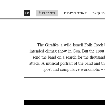
רו קשר
לאתר הפורום
תמכו בנו!
En
The Giraffes, a wild Israeli Folk-Rock 
intended climax show in Goa. But the 2008 t
send the band on a search for the thousand
attack. A musical portrait of the band and t
poet and compulsive workaholic – w