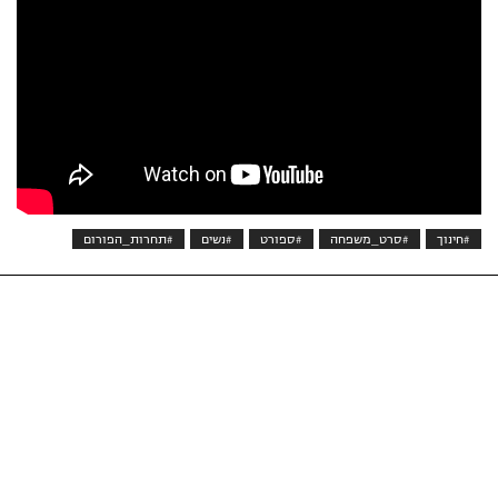
#חינוך
#סרט_משפחה
#ספורט
#נשים
#תחרות_הפורום