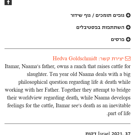
קישור
לפייסבוק
גופים תומכים / גוף שידור
השתתפות בפסטיבלים
פרסים
יצירת קשר: Hedva Goldschmidt
Itamar, Naama’s father, owns a ranch that raises cattle for
slaughter. Ten year old Naama deals with a big
philosophical question regarding life & death while
working with her Father. Together they attempt to bridge
their worldview regarding death, while Naama develops
feelings for the cattle, Itamar see’s death as an inevitable
part of life.
Israel 2021, 37 דקות