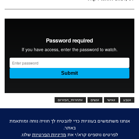
#טבע
#אישי
#נשים
#תחרות_הפורום
אוהבים דוקו ישראלי?
הישארו מעודכנים