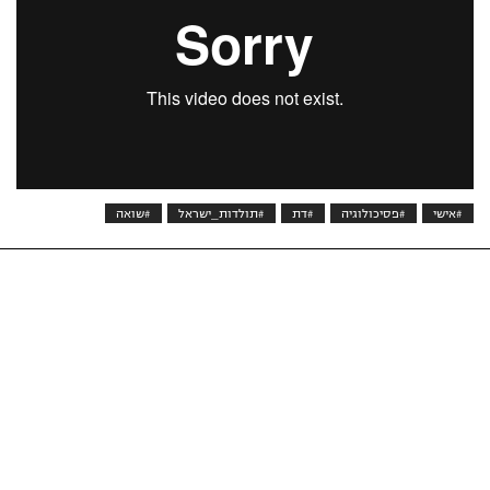
#אישי
#פסיכולוגיה
#דת
#תולדות_ישראל
#שואה