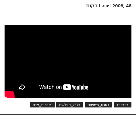
Israel 2008, 48 דקות
#תרבות
#סרט_משפחה
#לכל_הגילאים
#זכויות_אדם