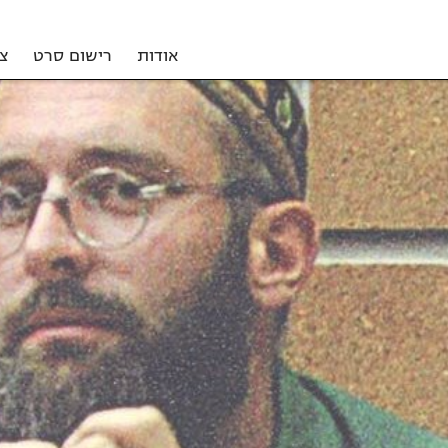
אודות
רישום סרט
צ