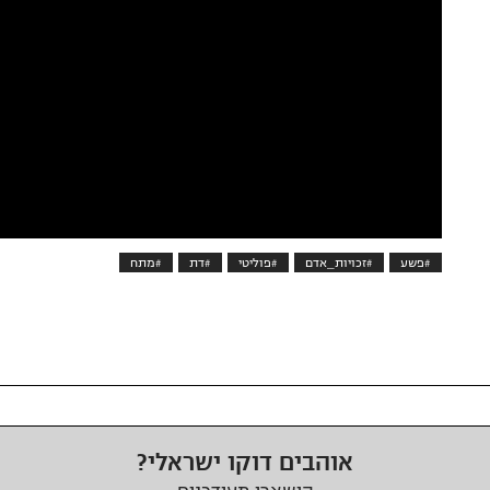
#פשע
#זכויות_אדם
#פוליטי
#דת
#מתח
אוהבים דוקו ישראלי?